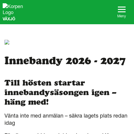
G
å
t
Meny
VÄXJÖ
i
l
l
s
i
d
a
Innebandy 2026 - 2027
n
s
i
Till hösten startar
n
n
innebandysäsongen igen –
e
h
häng med!
å
l
Vänta inte med anmälan – säkra lagets plats redan
l
idag