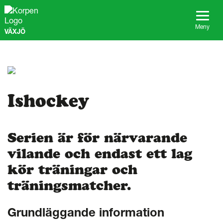
G
å
t
Meny
VÄXJÖ
i
l
l
s
i
d
a
Ishockey
n
s
i
Serien är för närvarande
n
n
vilande och endast ett lag
e
h
kör träningar och
å
träningsmatcher.
l
l
Grundläggande information