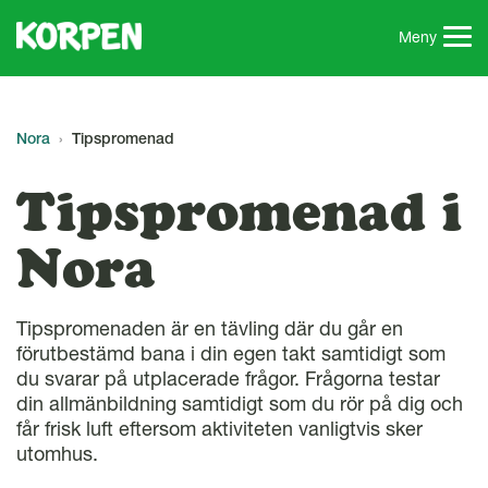
G
å
Meny
t
i
l
l
Nora
Tipspromenad
s
i
Tipspromenad i
d
a
Nora
n
s
i
Tipspromenaden är en tävling där du går en
n
förutbestämd bana i din egen takt samtidigt som
n
du svarar på utplacerade frågor. Frågorna testar
e
din allmänbildning samtidigt som du rör på dig och
h
får frisk luft eftersom aktiviteten vanligtvis sker
å
utomhus.
l