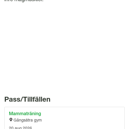
l
Pass/Tillfällen
Mammaträning
Gångsätra gym
20 aug 2026