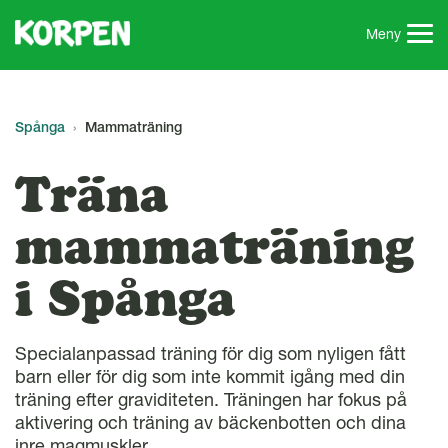
G
å
Meny
t
i
l
l
Spånga
Mammaträning
s
i
Träna
d
a
mammaträning
n
s
i Spånga
i
n
n
Specialanpassad träning för dig som nyligen fått
e
barn eller för dig som inte kommit igång med din
h
träning efter graviditeten. Träningen har fokus på
å
aktivering och träning av bäckenbotten och dina
l
inre magmuskler.