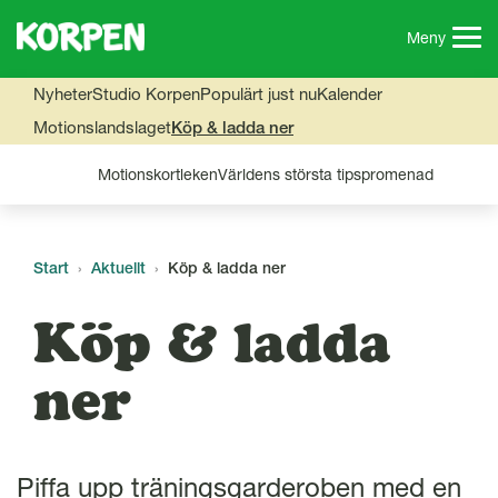
G
å
Meny
t
i
Nyheter
Studio Korpen
Populärt just nu
Kalender
l
Motionslandslaget
Köp & ladda ner
l
s
Motionskortleken
Världens största tipspromenad
i
d
a
n
Start
Aktuellt
Köp & ladda ner
s
i
Köp & ladda
n
n
ner
e
h
å
l
Piffa upp träningsgarderoben med en