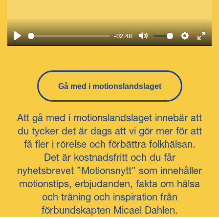
l
-02:48
Play
Mute
Settings
Ente
fulls
Gå med i motionslandslaget
Att gå med i motionslandslaget innebär att
du tycker det är dags att vi gör mer för att
få fler i rörelse och förbättra folkhälsan.
Det är kostnadsfritt och du får
nyhetsbrevet ”Motionsnytt” som innehåller
motionstips, erbjudanden, fakta om hälsa
och träning och inspiration från
förbundskapten Micael Dahlen.