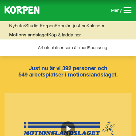
G
å
Meny
t
i
Nyheter
Studio Korpen
Populärt just nu
Kalender
l
Motionslandslaget
Köp & ladda ner
l
s
Arbetsplatser som är med
Sponsring
i
d
a
Just nu är vi
392
personer och
n
549 arbetsplatser i motionslandslaget.
s
i
n
n
e
h
å
l
Play