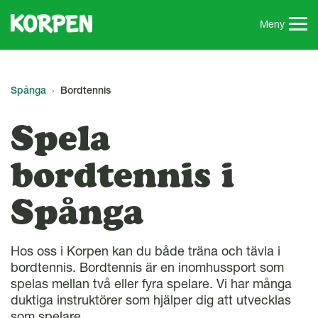
G
å
Meny
t
i
l
l
Spånga
Bordtennis
s
i
Spela
d
a
bordtennis i
n
s
Spånga
i
n
n
Hos oss i Korpen kan du både träna och tävla i
e
bordtennis. Bordtennis är en inomhussport som
h
spelas mellan två eller fyra spelare. Vi har många
å
duktiga instruktörer som hjälper dig att utvecklas
l
som spelare.