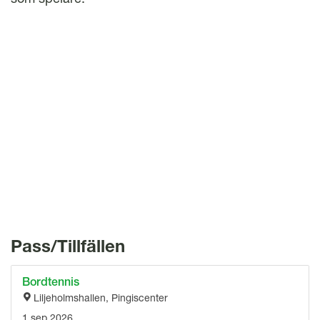
l
Pass/Tillfällen
Bordtennis
Liljeholmshallen, Pingiscenter
1 sep 2026