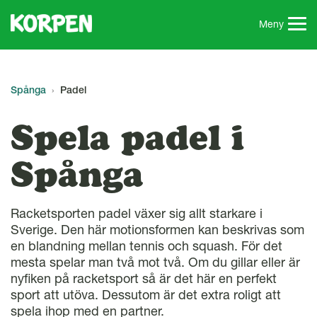
G
å
Meny
t
i
l
l
Spånga
Padel
s
i
Spela padel i
d
a
Spånga
n
s
i
Racketsporten padel växer sig allt starkare i
n
Sverige. Den här motionsformen kan beskrivas som
n
en blandning mellan tennis och squash. För det
e
mesta spelar man två mot två. Om du gillar eller är
h
nyfiken på racketsport så är det här en perfekt
å
sport att utöva. Dessutom är det extra roligt att
l
spela ihop med en partner.