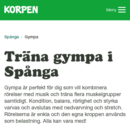
G
å
Meny
t
i
l
l
Spånga
Gympa
s
i
Träna gympa i
d
a
Spånga
n
s
i
Gympa är perfekt för dig som vill kombinera
n
rörelser med musik och träna flera muskelgrupper
n
samtidigt. Kondition, balans, rörlighet och styrka
e
varvas och avslutas med nedvarvning och stretch.
h
Rörelserna är enkla och den egna kroppen används
å
som belastning. Alla kan vara med!
l