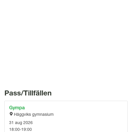
l
Pass/Tillfällen
Gympa
Häggviks gymnasium
31 aug 2026
18:00-19:00