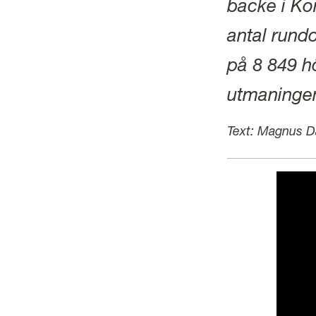
l
backe i Ko
antal rund
på 8 849 hö
utmaningen
Text: Magnus D