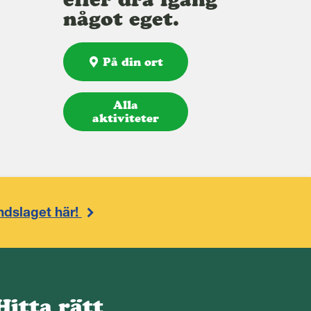
något eget.
På din ort
Alla
aktiviteter
ndslaget här!
Hitta rätt