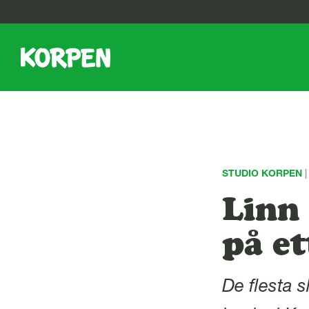
G
å
t
i
l
l
s
i
d
a
n
STUDIO KORPEN
|
s
Linn 
i
n
n
på et
e
h
å
De flesta sl
l