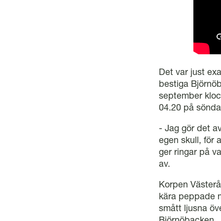
Det var just ex
bestiga Björnö
september kloc
04.20 på sönda
- Jag gör det a
egen skull, för 
ger ringar på va
av.
Korpen Västerå
kära peppade ma
smått ljusna öv
Björnöbacken.