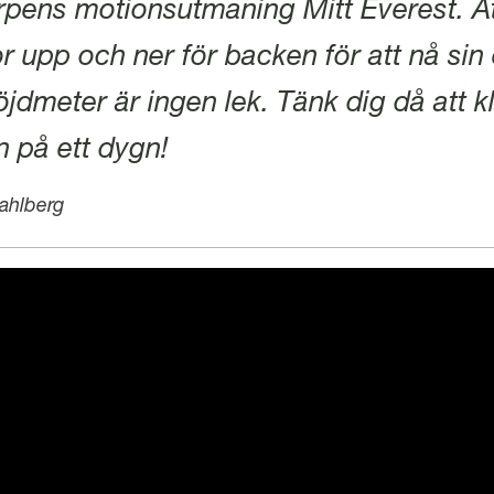
rpens motionsutmaning Mitt Everest. At
or upp och ner för backen för att nå si
jdmeter är ingen lek. Tänk dig då att k
 på ett dygn!
ahlberg