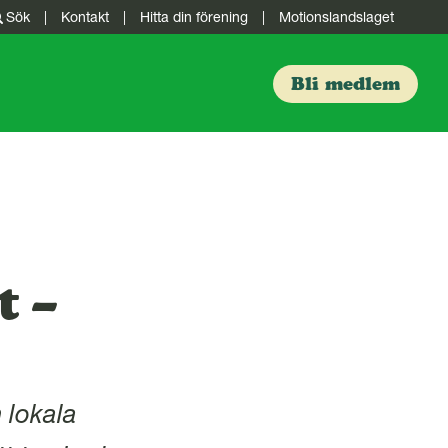
Sök
|
Kontakt
|
Hitta din förening
|
Motionslandslaget
Bli medlem
t –
n lokala