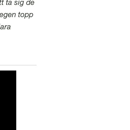
t ta sig de
n egen topp
lara