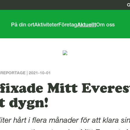
På din ort
Aktiviteter
Företag
Aktuellt
Om oss
 REPORTAGE | 2021-10-01
fixade Mitt Everes
t dygn!
iter hårt i flera månader för att klara si