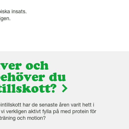
iska insats.
igen.
ver och
behöver du
illskott?
ntillskott har de senaste åren varit hett i
i verkligen aktivt fylla på med protein för
r träning och motion?