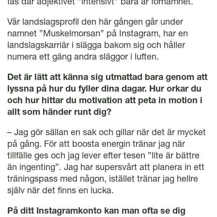
fas där adjektivet ”intensivt” bara är förnamnet.
Vår landslagsprofil den här gången går under
namnet ”Muskelmorsan” på Instagram, har en
landslagskarriär i slägga bakom sig och håller
numera ett gäng andra släggor i luften.
Det är lätt att känna sig utmattad bara genom att
lyssna på hur du fyller dina dagar. Hur orkar du
och hur hittar du motivation att peta in motion i
allt som händer runt dig?
– Jag gör sällan en sak och gillar när det är mycket
på gång. För att boosta energin tränar jag när
tillfälle ges och jag lever efter tesen ”lite är bättre
än ingenting”. Jag har supersvårt att planera in ett
träningspass med någon, istället tränar jag hellre
själv när det finns en lucka.
På ditt Instagramkonto kan man ofta se dig