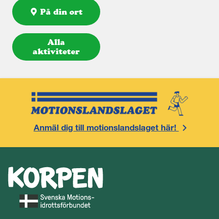
På din ort
Alla
aktiviteter
Anmäl dig till motionslandslaget här!