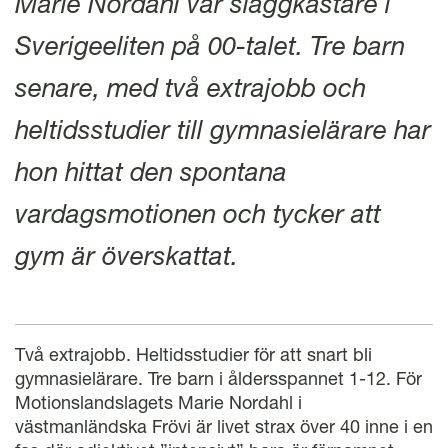
Marie Nordahl var släggkastare i
l
Sverigeeliten på 00-talet. Tre barn
senare, med två extrajobb och
heltidsstudier till gymnasielärare har
hon hittat den spontana
vardagsmotionen och tycker att
gym är överskattat.
Två extrajobb. Heltidsstudier för att snart bli
gymnasielärare. Tre barn i åldersspannet 1-12. För
Motionslandslagets Marie Nordahl i
västmanländska Frövi är livet strax över 40 inne i en