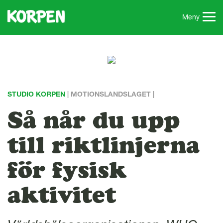
G
å
Meny
t
i
l
l
s
i
STUDIO KORPEN
| MOTIONSLANDSLAGET |
d
a
Så når du upp
n
s
till riktlinjerna
i
n
för fysisk
n
e
aktivitet
h
å
l