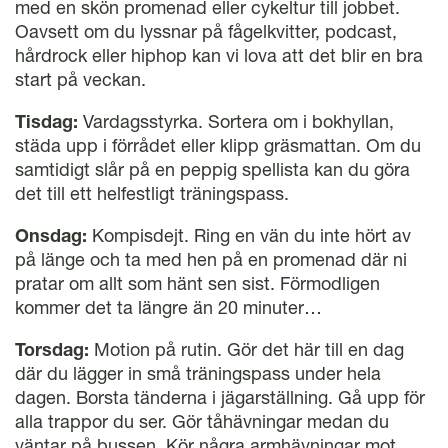
med en skön promenad eller cykeltur till jobbet.
Oavsett om du lyssnar på fågelkvitter, podcast,
hårdrock eller hiphop kan vi lova att det blir en bra
start på veckan.
Tisdag:
Vardagsstyrka. Sortera om i bokhyllan,
städa upp i förrådet eller klipp gräsmattan. Om du
samtidigt slår på en peppig spellista kan du göra
det till ett helfestligt träningspass.
Onsdag:
Kompisdejt. Ring en vän du inte hört av
på länge och ta med hen på en promenad där ni
pratar om allt som hänt sen sist. Förmodligen
kommer det ta längre än 20 minuter…
Torsdag:
Motion på rutin. Gör det här till en dag
där du lägger in små träningspass under hela
dagen. Borsta tänderna i jägarställning. Gå upp för
alla trappor du ser. Gör tåhävningar medan du
väntar på bussen. Kör några armhävningar mot