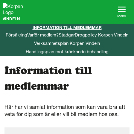
G
å
t
Meny
VINDELN
i
l
INFORMATION TILL MEDLEMMAR
l
Försäkring
Varför medlem?
Stadgar
Drogpolicy Korpen Vindeln
s
Verksamhetsplan Korpen Vindeln
i
d
Handlingsplan mot kränkande behandling
a
n
Information till
s
i
n
medlemmar
n
e
h
å
Här har vi samlat information som kan vara bra att
l
veta för dig som är eller vill bli medlem hos oss.
l