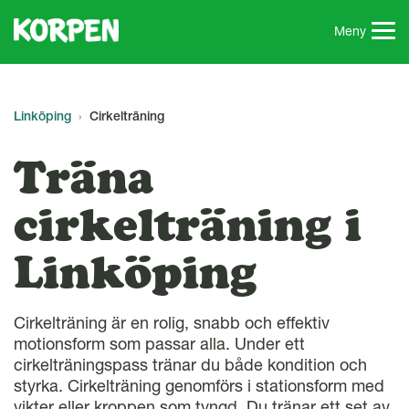
G
å
Meny
t
i
l
l
Linköping
Cirkelträning
s
i
Träna
d
a
cirkelträning i
n
s
Linköping
i
n
n
Cirkelträning är en rolig, snabb och effektiv
e
motionsform som passar alla. Under ett
h
cirkelträningspass tränar du både kondition och
å
styrka. Cirkelträning genomförs i stationsform med
l
vikter eller kroppen som tyngd. Du tränar ett set av