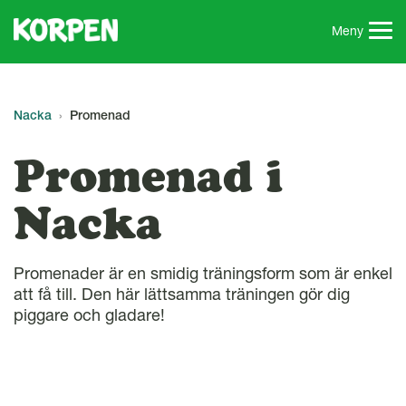
G
å
Meny
t
i
l
l
Nacka
Promenad
s
i
Promenad i
d
a
Nacka
n
s
i
Promenader är en smidig träningsform som är enkel
n
att få till. Den här lättsamma träningen gör dig
n
piggare och gladare!
e
h
å
l