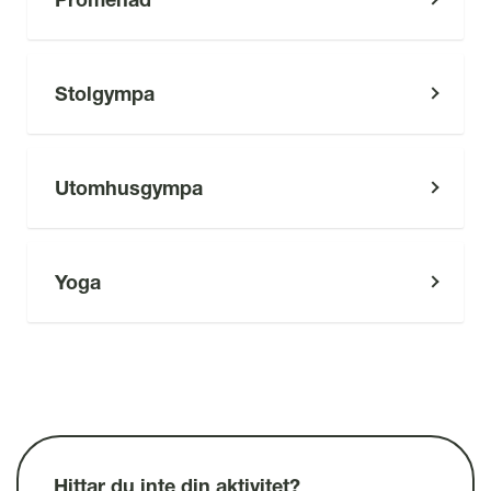
l
Stolgympa
Utomhusgympa
Yoga
Hittar du inte din aktivitet?