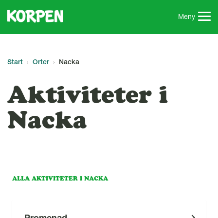
G
å
Meny
t
i
l
l
Start
Orter
Nacka
s
i
Aktiviteter i
d
a
Nacka
n
s
i
n
n
e
ALLA AKTIVITETER I NACKA
h
å
l
Promenad