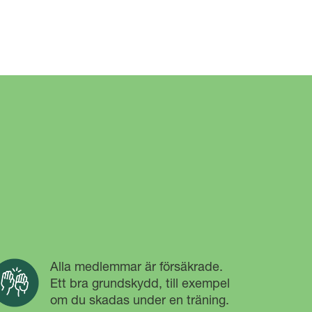
Alla medlemmar är försäkrade.
Ett bra grundskydd, till exempel
om du skadas under en träning.