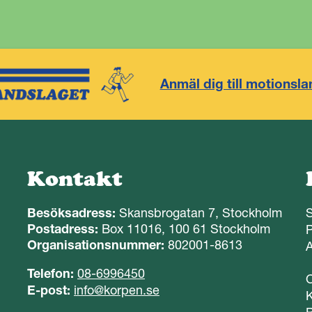
Anmäl dig till motionsla
Kontakt
Besöksadress:
Skansbrogatan 7, Stockholm
Postadress:
Box 11016, 100 61 Stockholm
P
Organisationsnummer:
802001-8613
A
Telefon:
08-6996450
E-post:
info@korpen.se
K