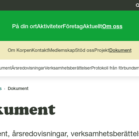
På din ort
Aktiviteter
Företag
Aktuellt
Om oss
Om Korpen
Kontakt
Medlemskap
Stöd oss
Projekt
Dokument
kument
Årsredovisningar
Verksamhetsberättelser
Protokoll från förbunds
s
Dokument
kument
t, årsredovisningar, verksamhetsberättel