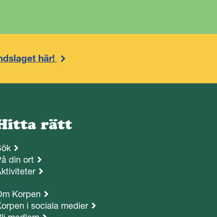
ndslaget här!
Hitta rätt
Sök
å din ort
ktiviteter
Om Korpen
orpen i sociala medier