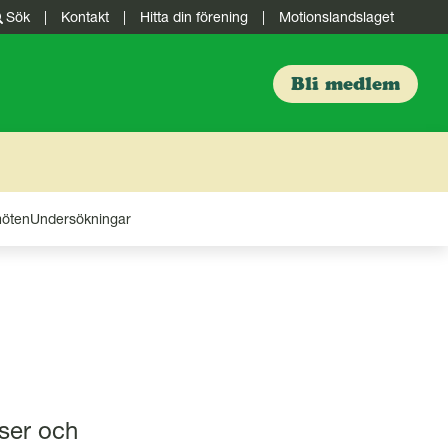
Sök
|
Kontakt
|
Hitta din förening
|
Motionslandslaget
Bli medlem
möten
Undersökningar
ser och