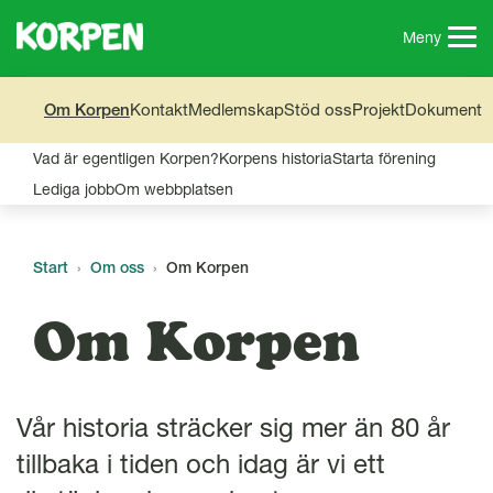
G
å
Meny
t
i
Om Korpen
Kontakt
Medlemskap
Stöd oss
Projekt
Dokument
l
l
Vad är egentligen Korpen?
Korpens historia
Starta förening
s
i
Lediga jobb
Om webbplatsen
d
a
n
Start
Om oss
Om Korpen
s
i
Om Korpen
n
n
e
h
Vår historia sträcker sig mer än 80 år
å
tillbaka i tiden och idag är vi ett
l