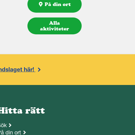
På din ort
Alla
aktiviteter
ndslaget här!
Hitta rätt
Sök
å din ort