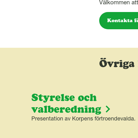
l
Välkommen att 
Kontakta f
Övriga
Styrelse och
valberedning
Presentation av Korpens förtroendevalda.