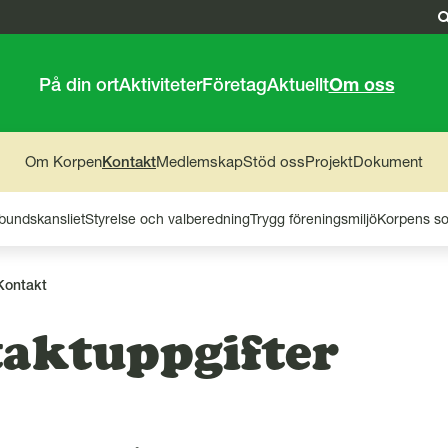
På din ort
Aktiviteter
Företag
Aktuellt
Om oss
Om Korpen
Kontakt
Medlemskap
Stöd oss
Projekt
Dokument
bundskansliet
Styrelse och valberedning
Trygg föreningsmiljö
Korpens so
Kontakt
aktuppgifter