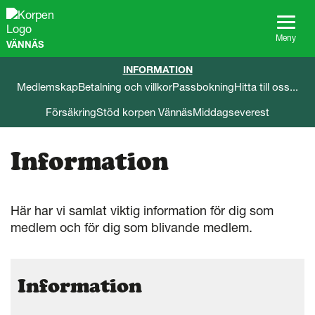
G
å
t
Meny
VÄNNÄS
i
l
INFORMATION
l
Medlemskap
Betalning och villkor
Passbokning
Hitta till oss...
s
i
Försäkring
Stöd korpen Vännäs
Middagseverest
d
a
n
Information
s
i
n
n
Här har vi samlat viktig information för dig som
e
medlem och för dig som blivande medlem.
h
å
l
l
Information