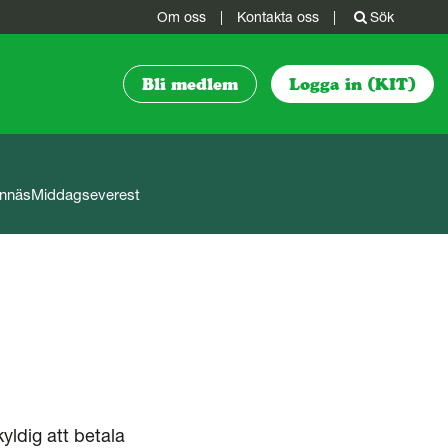
Om oss
|
Kontakta oss
|
Sök
Bli medlem
Logga in (KIT)
ännäs
Middagseverest
yldig att betala