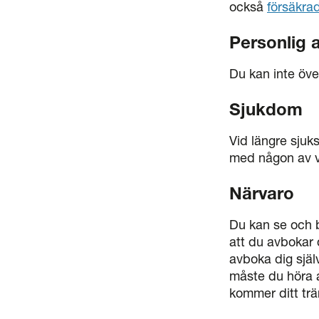
också
försäkra
Personlig 
Du kan inte öve
Sjukdom
Vid längre sjuks
med någon av 
Närvaro
Du kan se och b
att du avbokar
avboka dig själv
måste du höra a
kommer ditt trän