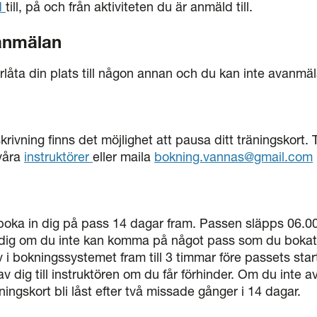
d
till, på och från aktiviteten du är anmäld till.
anmälan
rlåta din plats till någon annan och du kan inte avanmäl
krivning finns det möjlighet att pausa ditt träningskort.
våra
instruktörer
eller maila
bokning.vannas@gmail.com
oka in dig på pass 14 dagar fram. Passen släpps 06.00.
 dig om du inte kan komma på något pass som du bokat
 i bokningssystemet fram till 3 timmar före passets start
v dig till instruktören om du får förhinder. Om du inte a
ingskort bli låst efter två missade gånger i 14 dagar.