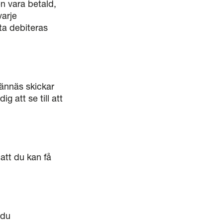
n vara betald,
varje
ta debiteras
Vännäs skickar
g att se till att
att du kan få
 du