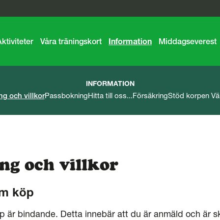
ktiviteter
Våra träningskort
Information
Middagseverest
INFORMATION
ng och villkor
Passbokning
Hitta till oss...
Försäkring
Stöd korpen V
ng och villkor
m köp
är bindande. Detta innebär att du är anmäld och är sk