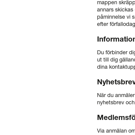
mappen skräppos
annars skickas 
påminnelse vi s
efter förfallodag
Informatio
Du förbinder di
ut till dig gäll
dina kontaktupp
Nyhetsbrev
När du anmäler 
nyhetsbrev och 
Medlemsfö
Via anmälan om