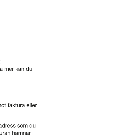
t
ta mer kan du
ot faktura eller
stadress som du
kturan hamnar i