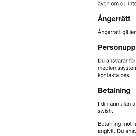
även om du inte 
Ångerrätt
Ångerrätt gälle
Personuppg
Du ansvarar för
medlemssystem 
kontakta oss.
Betalning
I din anmälan an
swish.
Betalning mot f
angivit. Du ansv