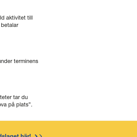
aktivitet till
 betalar
 under terminens
teter tar du
ova på plats”.
dslaget här!