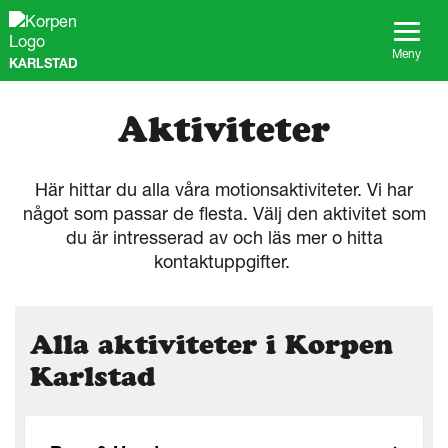
G
å
t
Meny
KARLSTAD
i
l
l
Aktiviteter
s
i
d
Här hittar du alla våra motionsaktiviteter. Vi har
a
n
något som passar de flesta. Välj den aktivitet som
s
du är intresserad av och läs mer o hitta
i
kontaktuppgifter.
n
n
e
h
Alla aktiviteter i Korpen
å
Karlstad
l
l