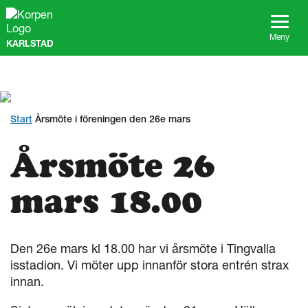
G
å
t
Meny
KARLSTAD
i
l
l
s
i
d
Start
Årsmöte i föreningen den 26e mars
a
n
Årsmöte 26
s
i
n
mars 18.00
n
e
h
å
Den 26e mars kl 18.00 har vi årsmöte i Tingvalla
l
isstadion. Vi möter upp innanför stora entrén strax
l
innan.