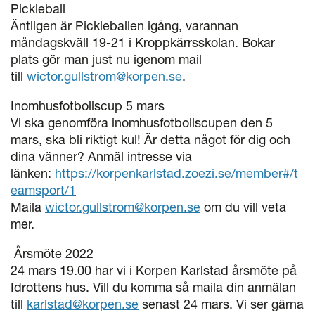
Pickleball
Äntligen är Pickleballen igång, varannan
måndagskväll 19-21 i Kroppkärrsskolan. Bokar
plats gör man just nu igenom mail
till
wictor.gullstrom@korpen.se
.
Inomhusfotbollscup 5 mars
Vi ska genomföra inomhusfotbollscupen den 5
mars, ska bli riktigt kul! Är detta något för dig och
dina vänner? Anmäl intresse via
länken:
https://korpenkarlstad.zoezi.se/member#/t
eamsport/1
Maila
wictor.gullstrom@korpen.se
om du vill veta
mer.
Årsmöte 2022
24 mars 19.00 har vi i Korpen Karlstad årsmöte på
Idrottens hus. Vill du komma så maila din anmälan
till
karlstad@korpen.se
senast 24 mars. Vi ser gärna