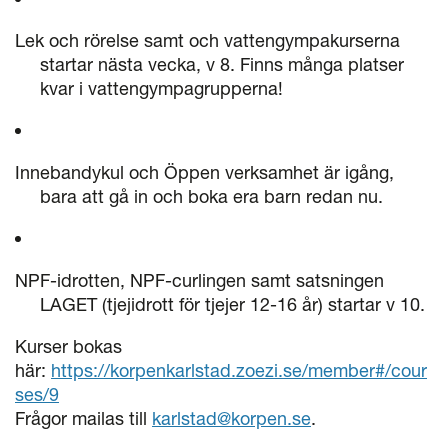
Lek och rörelse samt och vattengympakurserna
startar nästa vecka, v 8. Finns många platser
kvar i vattengympagrupperna!
Innebandykul och Öppen verksamhet är igång,
bara att gå in och boka era barn redan nu.
NPF-idrotten, NPF-curlingen samt satsningen
LAGET (tjejidrott för tjejer 12-16 år) startar v 10.
Kurser bokas
här:
https://korpenkarlstad.zoezi.se/member#/cour
ses/9
Frågor mailas till
karlstad@korpen.se
.