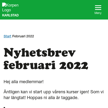
G
å
t
Meny
KARLSTAD
i
l
l
s
i
Start
Februari 2022
d
a
Nyhetsbrev
n
s
i
februari 2022
n
n
e
h
Hej alla medlemmar!
å
l
Äntligen kan vi start upp vårens kurser igen! Som vi
l
har längtat! Hoppas ni alla är taggade.