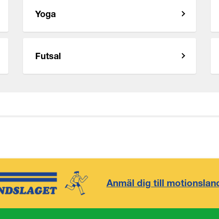
Yoga
Futsal
Anmäl dig till motionslan