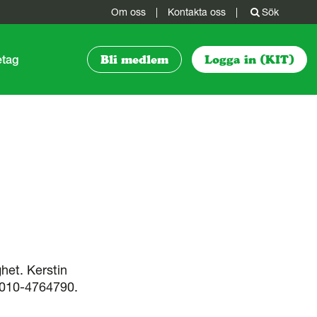
Om oss
|
Kontakta oss
|
Sök
etag
Bli medlem
Logga in (KIT)
het. Kerstin
 010-4764790.