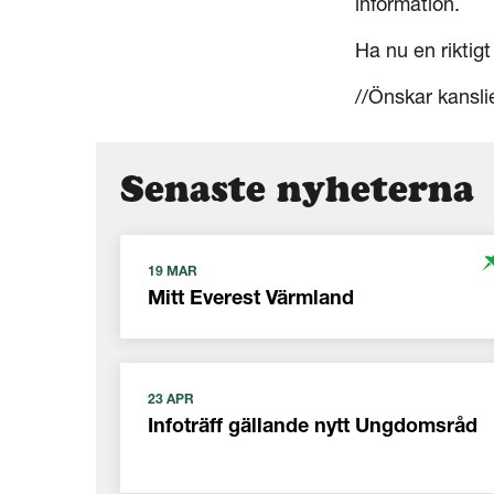
information.
Ha nu en riktigt
//Önskar kansli
Senaste nyheterna
19 MAR
Mitt Everest Värmland
23 APR
Infoträff gällande nytt Ungdomsråd