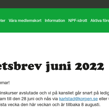
eter
Våra medlemskort
Information
NPF-idrott
Aktiva för
tsbrev juni 2022
mmar!
inskurser avslutade och vi på kansliet går snart på ledig
ram till den 28 juni och nås via
karlstad@korpen.se
eller
sista vecka den här veckan och är tillbaka 8 augusti.