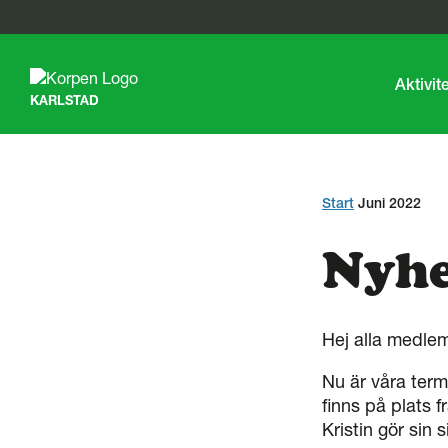
G
å
t
Aktivit
KARLSTAD
i
l
l
s
i
d
Start
Juni 2022
a
n
Nyhe
s
i
n
n
Hej alla medle
e
h
Nu är våra term
å
l
finns på plats f
l
Kristin gör sin 