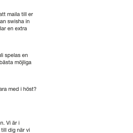
 maila till er
an swisha in
lar en extra
uli spelas en
 bästa möjliga
vara med i höst?
. Vi är i
ill dig när vi