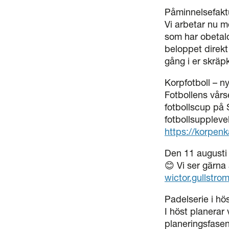
Påminnelsefakt
Vi arbetar nu m
som har obetal
beloppet direkt 
gång i er skräp
Korpfotboll – ny
Fotbollens vårse
fotbollscup på S
fotbollsupplev
https://korpen
Den 11 augusti 
😊 Vi ser gärna 
wictor.gullstr
Padelserie i hö
I höst planerar 
planeringsfasen 