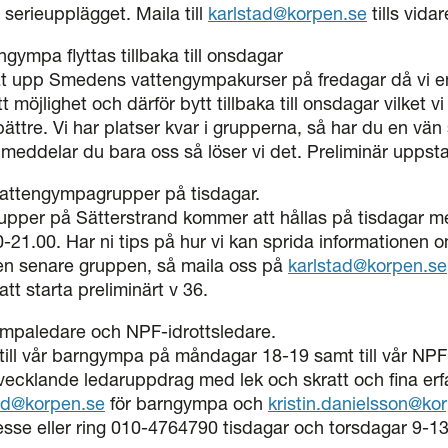
 serieupplägget. Maila till
karlstad@korpen.se
tills vidar
ympa flyttas tillbaka till onsdagar
rtat upp Smedens vattengympakurser på fredagar då vi en
tt möjlighet och därför bytt tillbaka till onsdagar vilket 
bättre. Vi har platser kvar i grupperna, så har du en vän s
meddelar du bara oss så löser vi det. Preliminär uppsta
vattengympagrupper på tisdagar.
pper på Sätterstrand kommer att hållas på tisdagar me
-21.00. Har ni tips på hur vi kan sprida informationen om
den senare gruppen, så maila oss på
karlstad@korpen.se
tt starta preliminärt v 36.
ympaledare och NPF-idrottsledare.
 till vår barngympa på måndagar 18-19 samt till vår NPF-i
utvecklande ledaruppdrag med lek och skratt och fina er
ad@korpen.se
för barngympa och
kristin.danielsson@ko
esse eller ring 010-4764790 tisdagar och torsdagar 9-13 