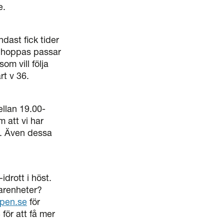
e.
dast fick tider
vi hoppas passar
om vill följa
rt v 36.
llan 19.00-
 att vi har
. Även dessa
drott i höst.
farenheter?
rpen.se
för
för att få mer