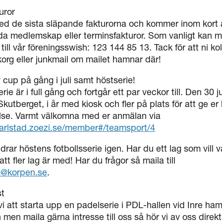
uror
ed de sista släpande fakturorna och kommer inom kort att
da medlemskap eller terminsfakturor. Som vanligt kan m
till vår föreningsswish: 123 144 85 13. Tack för att ni kol
korg eller junkmail om mailet hamnar där!
 cup på gång i juli samt höstserie!
rie är i full gång och fortgår ett par veckor till. Den 30 j
kutberget, i år med kiosk och fler på plats för att ge er
else. Varmt välkomna med er anmälan via
karlstad.zoezi.se/member#/teamsport/4
drar höstens fotbollsserie igen. Har du ett lag som vill 
att fler lag är med! Har du frågor så maila till
om@korpen.se
.
st
vi att starta upp en padelserie i PDL-hallen vid Inre hamn
men maila gärna intresse till oss så hör vi av oss direkt t