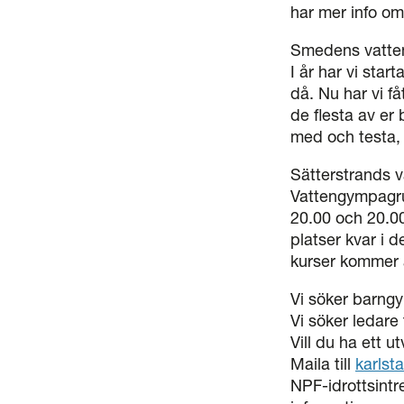
har mer info om
Smedens vatteng
I år har vi sta
då. Nu har vi få
de flesta av er 
med och testa, 
Sätterstrands 
Vattengympagru
20.00 och 20.00
platser kvar i 
kurser kommer a
Vi söker barng
Vi söker ledare
Vill du ha ett 
Maila till
karlst
NPF-idrottsintr