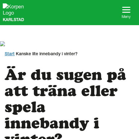
G
å
t
Meny
KARLSTAD
i
l
l
s
i
d
Start
Kanske lite innebandy i vinter?
a
n
Är du sugen på
s
i
n
att träna eller
n
e
spela
h
å
l
innebandy i
l