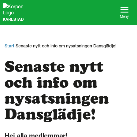
G
å
t
Meny
KARLSTAD
i
l
l
s
i
Start
Senaste nytt och info om nysatsningen Dansglädje!
d
a
Senaste nytt
n
s
i
och info om
n
n
nysatsningen
e
h
å
Dansglädje!
l
l
Hej alla medlemmar!