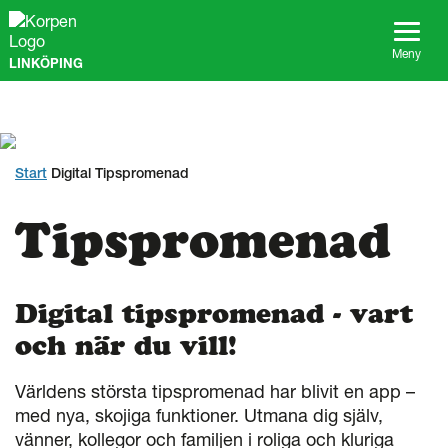
G
å
t
Meny
LINKÖPING
i
l
l
s
i
d
Start
Digital Tipspromenad
a
n
Tipspromenad
s
i
n
n
Digital tipspromenad - vart
e
h
och när du vill!
å
l
l
Världens största tipspromenad har blivit en app –
med nya, skojiga funktioner. Utmana dig själv,
vänner, kollegor och familjen i roliga och kluriga