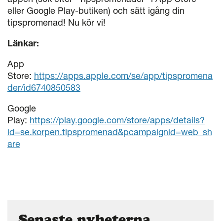
eller Google Play-butiken) och sätt igång din
tipspromenad! Nu kör vi!
Länkar:
App
Store:
https://apps.apple.com/se/app/tipspromena
der/id6740850583
Google
Play:
https://play.google.com/store/apps/details?
id=se.korpen.tipspromenad&pcampaignid=web_sh
are
Senaste nyheterna