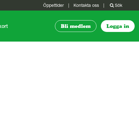
Öppettider
|
Kontakta oss
|
Sök
kort
Bli medlem
Logga in