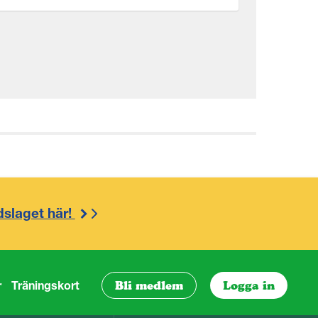
dslaget här!
r
Träningskort
Bli medlem
Logga in