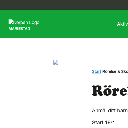
G
å
t
Aktiv
MARIESTAD
i
l
l
s
i
d
a
n
Start
Rörelse & Sko
s
i
Röre
n
n
e
h
å
Anmäl ditt barn 
l
l
Start 19/1