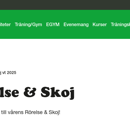
iteter
Träning/Gym
EGYM
Evenemang
Kurser
Tränings
j vt 2025
lse & Skoj
till vårens Rörelse & Skoj!