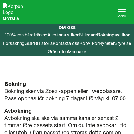
G
å
t
Meny
MOTALA
i
l
OM OSS
l
100% ren hårdträning
Allmänna villkor
Bli ledare
Bokningsvillkor
s
Försäkring
GDPR
Historia
Kontakta oss
Köpvilkor
Nyheter
Styrelse
i
d
Gräsroten
Manualer
a
n
s
i
n
Bokning
n
Bokning sker via Zoezi-appen eller i webbläsare.
e
Pass öppnas för bokning 7 dagar i förväg kl. 07.00.
h
å
Avbokning
l
l
Avbokning ska ske via samma kanaler senast 2
timmar före passets start. Om du inte avbokar i tid
eller uteblir från passet registreras detta som en