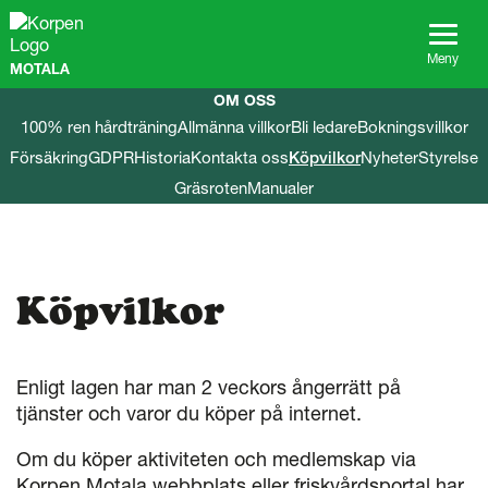
G
å
t
Meny
MOTALA
i
l
OM OSS
l
100% ren hårdträning
Allmänna villkor
Bli ledare
Bokningsvillkor
s
Försäkring
GDPR
Historia
Kontakta oss
Köpvilkor
Nyheter
Styrelse
i
d
Gräsroten
Manualer
a
n
s
i
n
Köpvilkor
n
e
h
å
Enligt lagen har man 2 veckors ångerrätt på
l
tjänster och varor du köper på internet.
l
Om du köper aktiviteten och medlemskap via
Korpen Motala webbplats eller friskvårdsportal har