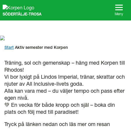
G
å
SÖDERTÄLJE-TROSA
t
Meny
i
l
l
s
i
Start
Aktiv semester med Korpen
d
a
n
Träning, sol och gemenskap – häng med
Korpen till
s
Rhodos!
i
Vi bor lyxigt på
Lindos Imperial
, tränar, skrattar och
n
njuter av All Inclusive-livets goda.
n
Alla kan vara med – du väljer tempo och pass efter
e
h
egen nivå.
å
💚
En vecka för både kropp och själ – boka din
l
plats och följ med till paradiset!
l
Tryck på länken nedan och läs mer om resan