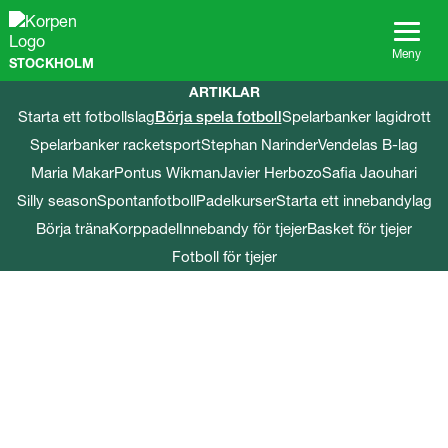
G
å
t
Meny
STOCKHOLM
i
l
ARTIKLAR
l
Starta ett fotbollslag
Börja spela fotboll
Spelarbanker lagidrott
s
Spelarbanker racketsport
Stephan Narinder
Vendelas B-lag
i
d
Maria Makar
Pontus Wikman
Javier Herbozo
Safia Jaouhari
a
Silly season
Spontanfotboll
Padelkurser
Starta ett innebandylag
n
Börja träna
Korppadel
Innebandy för tjejer
Basket för tjejer
s
i
Fotboll för tjejer
n
n
e
h
å
l
l