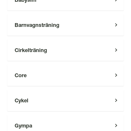
l
Barnvagnsträning
Cirkelträning
Core
Cykel
Gympa