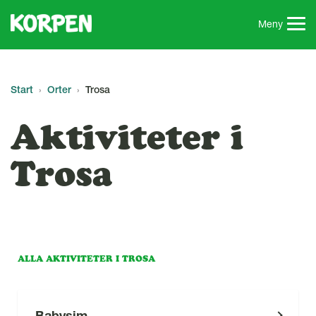
G
å
Meny
t
i
l
l
Start
Orter
Trosa
s
i
Aktiviteter i
d
a
Trosa
n
s
i
n
n
e
ALLA AKTIVITETER I TROSA
h
å
l
Babysim